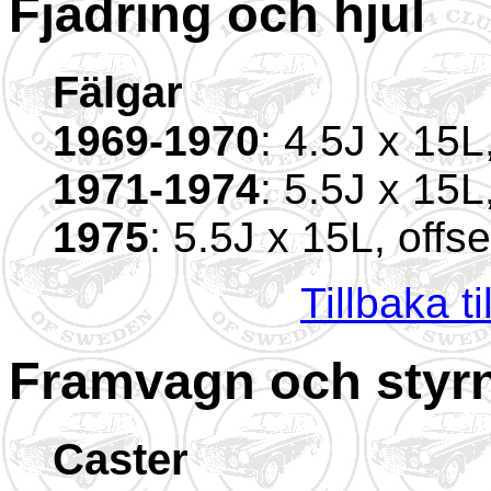
Fjädring och hjul
Fälgar
1969-1970
: 4.5J x 15L
1971-1974
: 5.5J x 15
1975
: 5.5J x 15L, off
Tillbaka t
Framvagn och styr
Caster