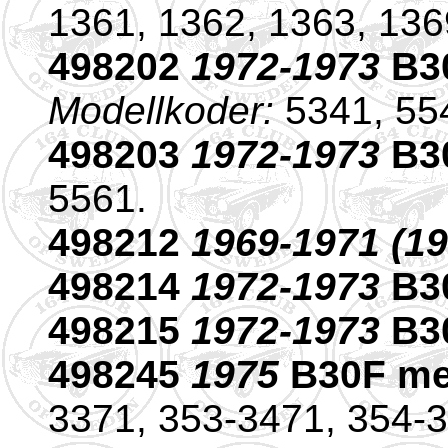
1361, 1362, 1363, 1369
498202
1972-1973
B30
Modellkoder:
5341, 554
498203
1972-1973
B3
5561.
498212
1969-1971 (1
498214
1972-1973
B30
498215
1972-1973
B30
498245
1975
B30F me
3371, 353-3471, 354-3