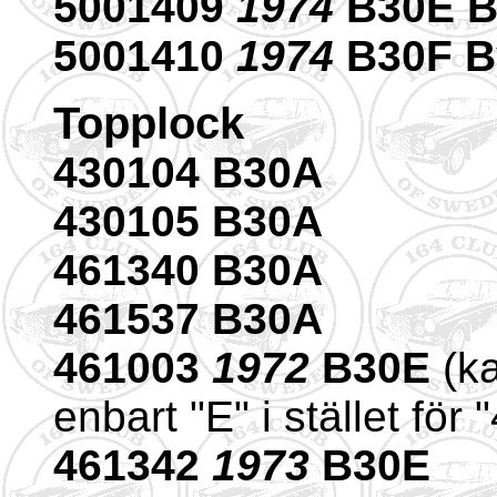
5001409
1974
B30E B
5001410
1974
B30F B
Topplock
430104 B30A
430105 B30A
461340 B30A
461537 B30A
461003
1972
B30E
(ka
enbart "E" i stället för
461342
1973
B30E