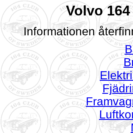
Volvo 164
Informationen återfin
B
B
Elektr
Fjädri
Framvagn
Luftko