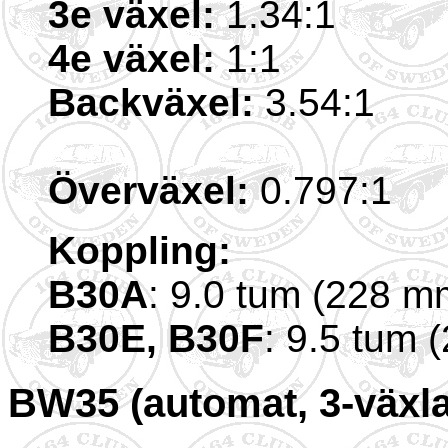
3e växel:
1.34:1
4e växel:
1:1
Backväxel:
3.54:1
Överväxel:
0.797:1
Koppling:
B30A
: 9.0 tum (228 m
B30E, B30F
: 9.5 tum 
BW35 (automat, 3-växl