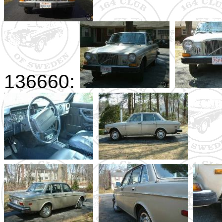
136660: