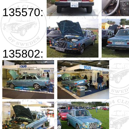
135570:
135802: