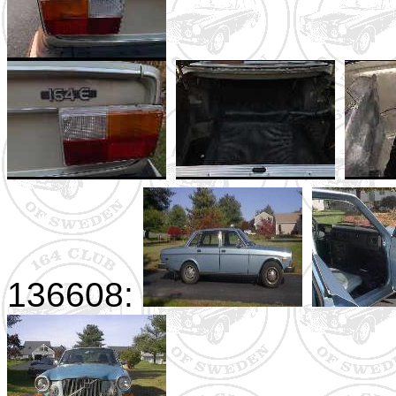
136608: