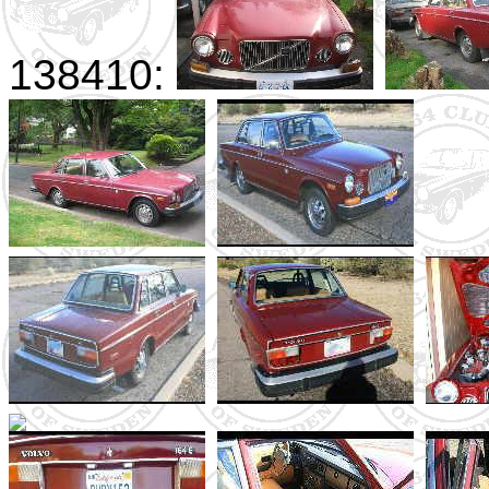
138410: