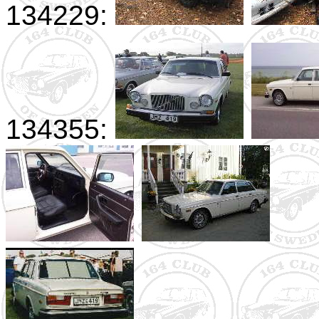
134229:
134355: