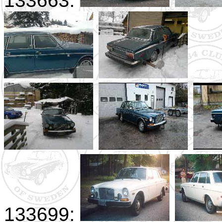
133663:
133699: