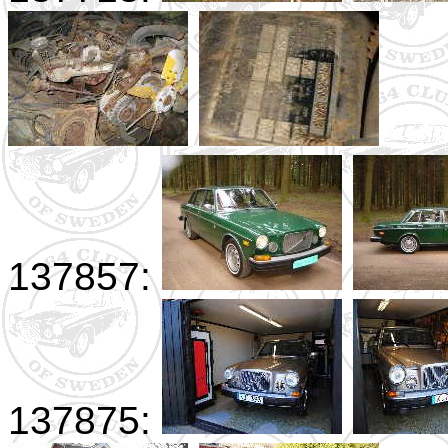
137857:
137875: