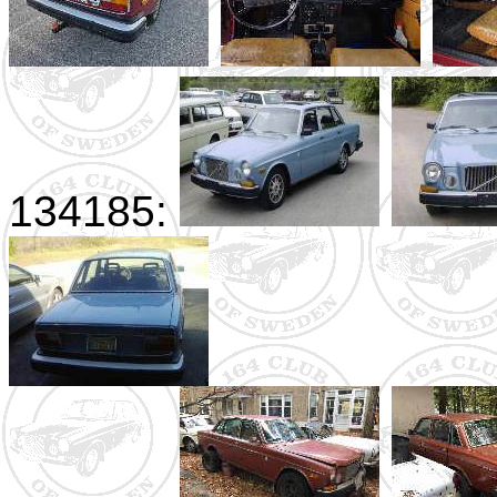
134185: