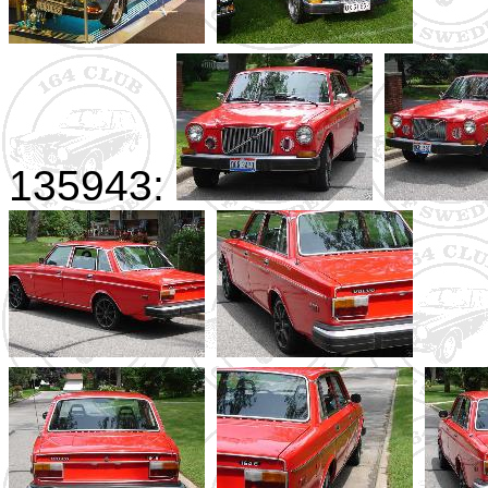
135943: