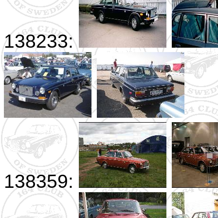
138233:
138359: