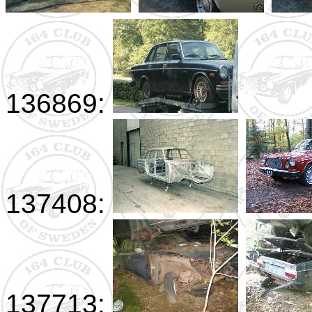
136869:
137408:
137713: