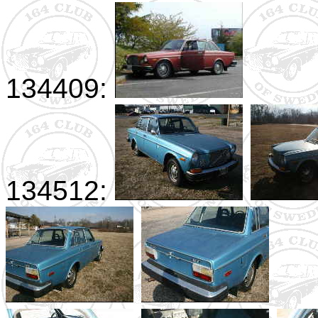
134409:
134512: