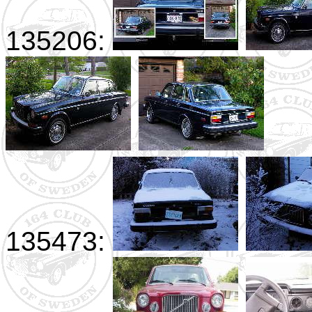
135206:
135473: