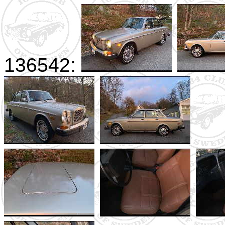
136542: