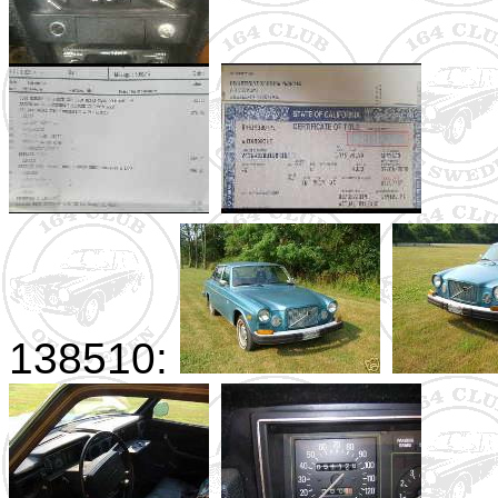
138510: