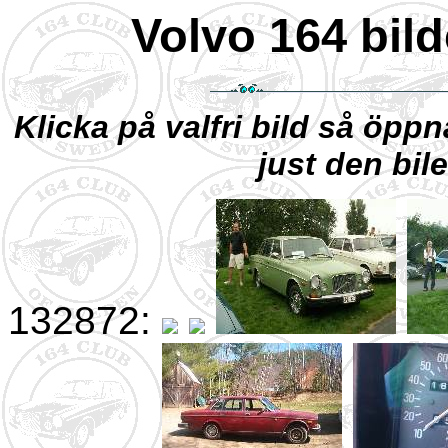
Volvo 164 bild
Klicka på valfri bild så öpp
just den bile
132872: