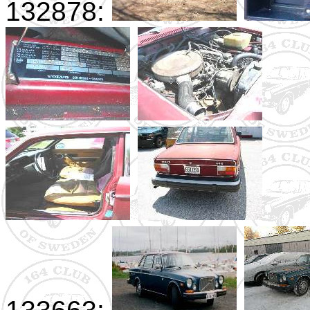
132878: