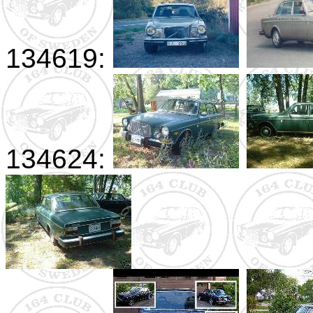
134619:
134624: