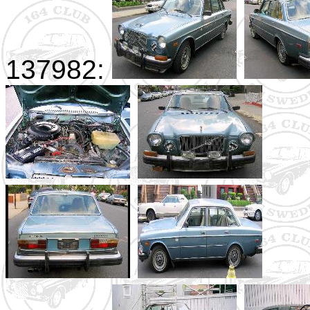
137982: