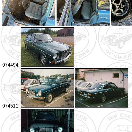
074494:
074511: