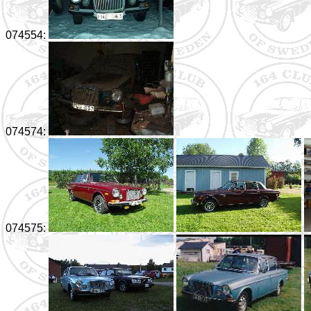
074554:
074574:
074575: