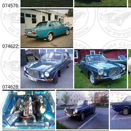
074576:
074622:
074628: