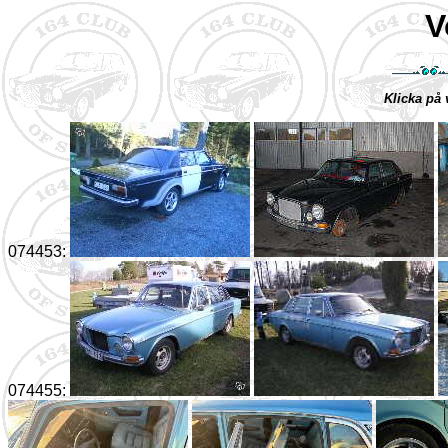
V
Klicka på 
074453:
074455: