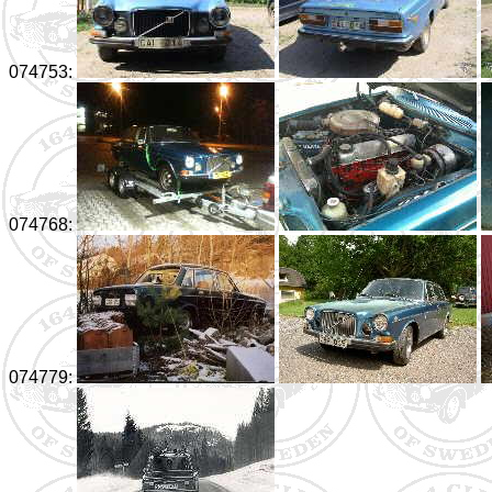
074753:
074768:
074779: