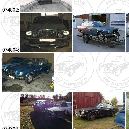
074802:
074804:
074806: