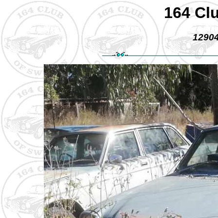
164 Cl
12904