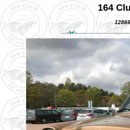
164 Cl
12869