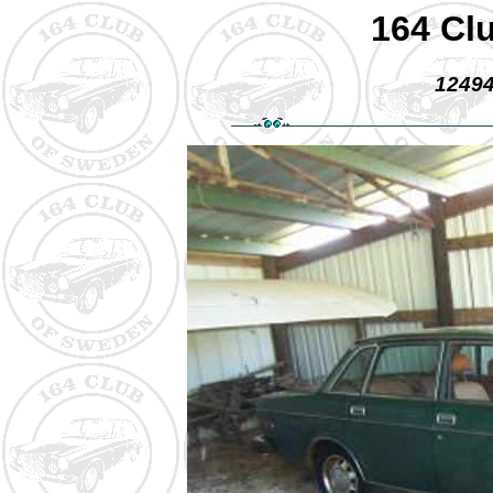
164 Cl
12494