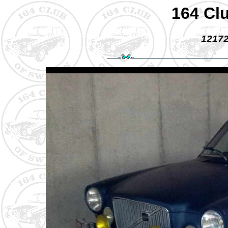
164 Cl
12172