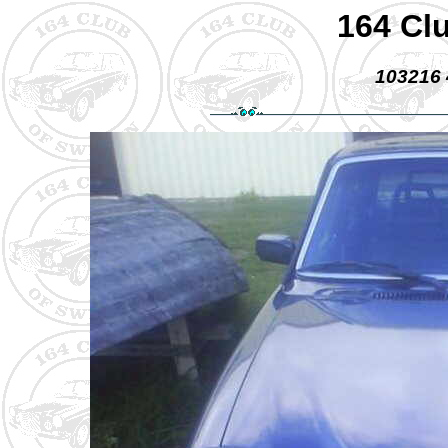
164 Cl
103216 