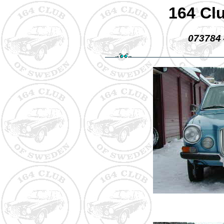
164 Cl
073784 