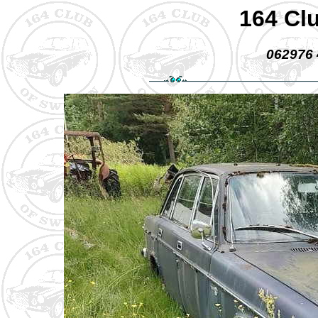
164 Cl
062976 