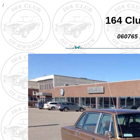
/
164 Cl
060765 