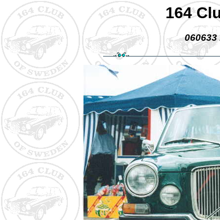
164 Cl
060633 