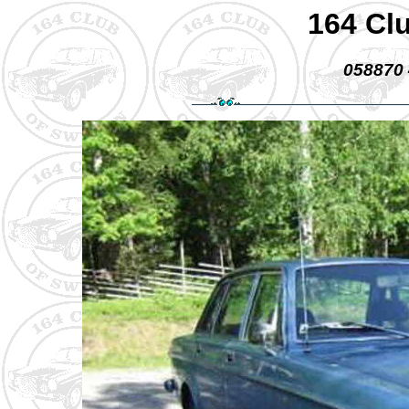
164 Cl
058870 