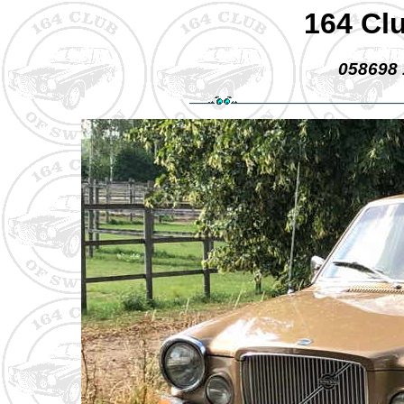
164 Cl
058698 