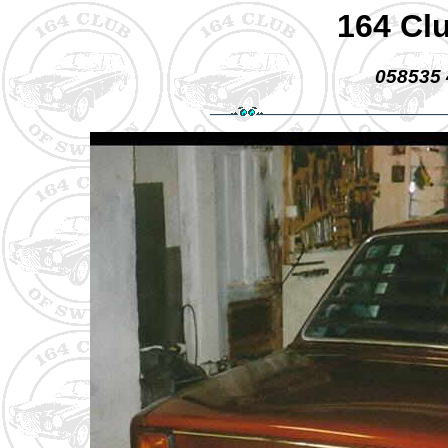
164 Cl
058535 