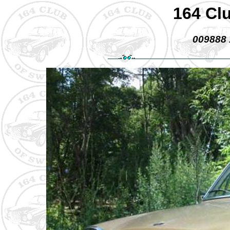
164 Cl
009888 