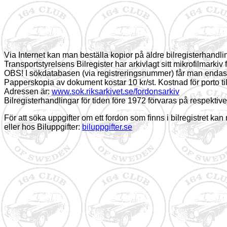
Via Internet kan man beställa kopior på äldre bilregisterhandli
Transportstyrelsens Bilregister har arkivlagt sitt mikrofilmarki
OBS! I sökdatabasen (via registreringsnummer) får man endast 
Papperskopia av dokument kostar 10 kr/st. Kostnad för porto t
Adressen är:
www.sok.riksarkivet.se/fordonsarkiv
Bilregisterhandlingar för tiden före 1972 förvaras på respektive
För att söka uppgifter om ett fordon som finns i bilregistret k
eller hos Biluppgifter:
biluppgifter.se