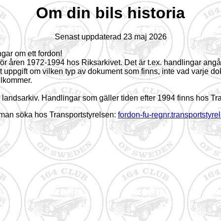
Om din bils historia
Senast uppdaterad 23 maj 2026
ngar om ett fordon!
v för åren 1972-1994 hos Riksarkivet. Det är t.ex. handlingar angå
uppgift om vilken typ av dokument som finns, inte vad varje do
illkommer.
 landsarkiv. Handlingar som gäller tiden efter 1994 finns hos Tra
an man söka hos Transportstyrelsen:
fordon-fu-regnr.transportstyre