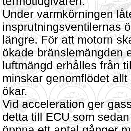
termotidgivaren.
Under varmkörningen lå
insprutningsventilernas 
längre. För att motorn s
ökade bränslemängden er
luftmängd erhålles från ti
minskar genomflödet all
ökar.
Vid acceleration ger gas
detta till ECU som sedan 
öppna ett antal gånger m