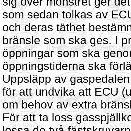
sig över mönstret ger dett
som sedan tolkas av ECU
och deras täthet bestä
bränsle som ska ges. I p
öppningar som ska geno
öppningstiderna ska förl
Uppsläpp av gaspedalen 
för att undvika att ECU (
om behov av extra bräns
För att ta loss gasspjäll
lossa de två fästskruvarn