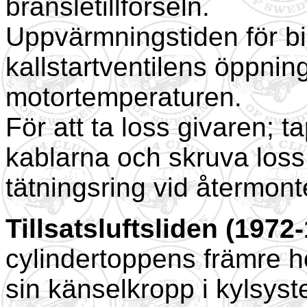
bränsletillförseln.
Uppvärmningstiden för bi
kallstartventilens öppnin
motortemperaturen.
För att ta loss givaren; t
kablarna och skruva loss
tätningsring vid återmont
Tillsatsluftsliden (1972
cylindertoppens främre 
sin känselkropp i kylsyst