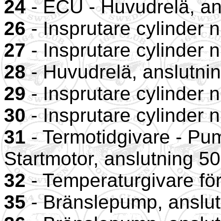
24
- ECU - Huvudrelä, an
26
- Insprutare cylinder n
27
- Insprutare cylinder n
28
- Huvudrelä, anslutnin
29
- Insprutare cylinder n
30
- Insprutare cylinder n
31
- Termotidgivare - Pu
Startmotor, anslutning 50
32
- Temperaturgivare för
35
- Bränslepump, anslut