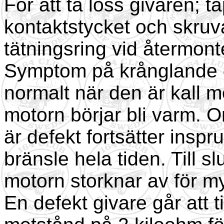
För att ta loss givaren; t
kontaktstycket och skruv
tätningsring vid återmont
Symptom på krånglande gi
normalt när den är kall m
motorn börjar bli varm. O
är defekt fortsätter ins
bränsle hela tiden. Till sl
motorn storknar av för m
En defekt givare går att ti