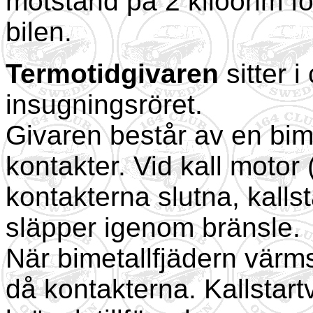
motstånd på 2 kiloohm för 
bilen.
Termotidgivaren
sitter i
insugningsröret.
Givaren består av en bime
kontakter. Vid kall motor
kontakterna slutna, kallst
släpper igenom bränsle.
När bimetallfjädern vär
då kontakterna. Kallstart