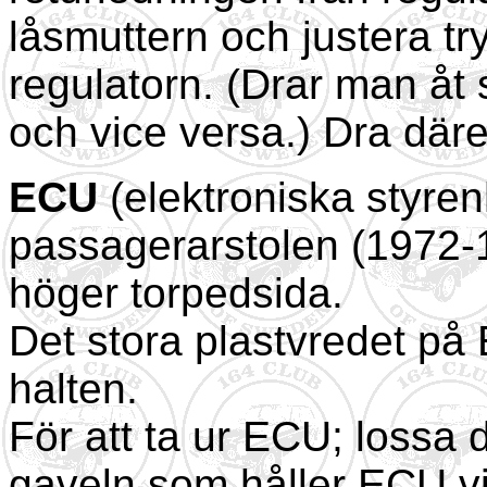
låsmuttern och justera t
regulatorn. (Drar man åt
och vice versa.) Dra däre
ECU
(elektroniska styre
passagerarstolen (1972-1
höger torpedsida.
Det stora plastvredet på
halten.
För att ta ur ECU; lossa 
gaveln som håller ECU vi