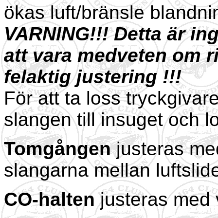
ökas luft/bränsle blandni
VARNING!!! Detta är in
att vara medveten om r
felaktig justering !!!
För att ta loss tryckgivar
slangen till insuget och l
Tomgången
justeras med
slangarna mellan luftslid
CO-halten
justeras med 