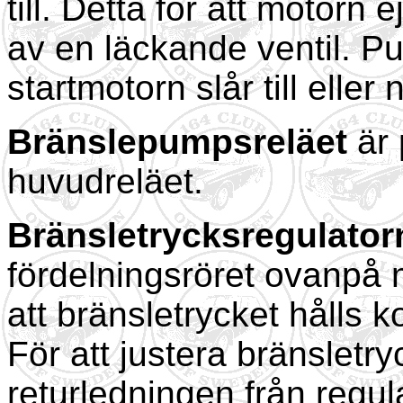
till. Detta för att motorn
av en läckande ventil. P
startmotorn slår till eller
Bränslepumpsreläet
är 
huvudreläet.
Bränsletrycksregulator
fördelningsröret ovanpå m
att bränsletrycket hålls 
För att justera bränsletr
returledningen från regul