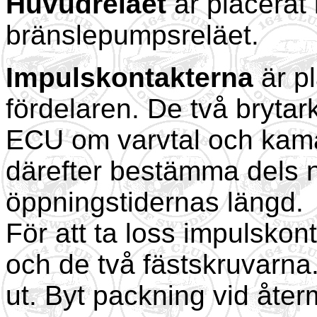
Huvudreläet
är placerat
bränslepumpsreläet.
Impulskontakterna
är pl
fördelaren. De två brytark
ECU om varvtal och kama
därefter bestämma dels n
öppningstidernas längd.
För att ta loss impulskon
och de två fästskruvarna.
ut. Byt packning vid åte