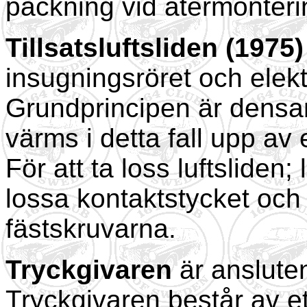
packning vid återmonteri
Tillsatsluftsliden (1975)
insugningsröret och elekt
Grundprincipen är dens
värms i detta fall upp av 
För att ta loss luftsliden;
lossa kontaktstycket och
fästskruvarna.
Tryckgivaren
är ansluten
Tryckgivaren består av et